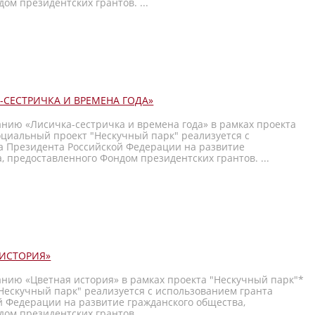
ом президентских грантов. ...
СЕСТРИЧКА И ВРЕМЕНА ГОДА»
нию «Лисичка-сестричка и времена года» в рамках проекта
оциальный проект "Нескучный парк" реализуется с
а Президента Российской Федерации на развитие
, предоставленного Фондом президентских грантов. ...
 ИСТОРИЯ»
анию «Цветная история» в рамках проекта "Нескучный парк"*
Нескучный парк" реализуется с использованием гранта
й Федерации на развитие гражданского общества,
ом президентских грантов. ...