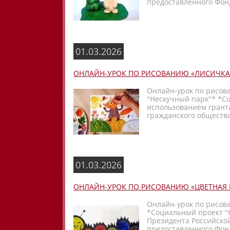
предоставленного Фонд
01.03.2026
ОНЛАЙН-УРОК ПО РИСОВАНИЮ «ЛИСИЧКА-
Онлайн-урок по рисова
"Нескучный парк"* *С
использованием грант
гражданского общества
01.03.2026
ОНЛАЙН-УРОК ПО РИСОВАНИЮ «ЦВЕТНАЯ
Онлайн-урок по рисов
*Социальный проект "
Президента Российско
предоставленного Фонд