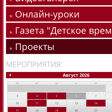
Онлайн-уроки
Газета "Детское врем
Проекты
МЕРОПРИЯТИЯ:
Август 2026
пн
вт
ср
чт
пт
3
4
5
6
7
10
11
12
13
14
17
18
19
20
21