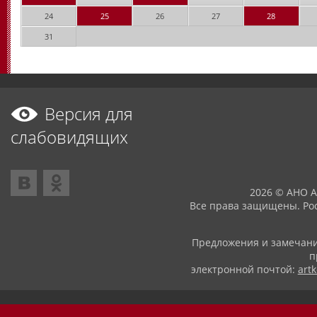
24
25
26
27
28
31
Версия для
слабовидящих
2026 © АНО 
Все права защищены. Рос
Предложения и замечани
п
электронной почтой:
art