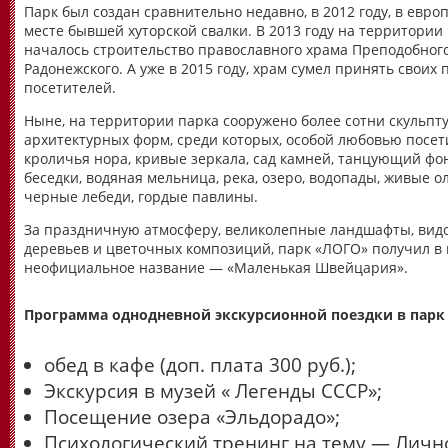
Парк был создан сравнительно недавно, в 2012 году, в евро
месте бывшей хуторской свалки. В 2013 году на территории
началось строительство православного храма Преподобног
Радонежского. А уже в 2015 году, храм сумел принять своих
посетителей.
Ныне, на территории парка сооружено более сотни скульпт
архитектурных форм, среди которых, особой любовью посет
кроличья нора, кривые зеркала, сад камней, танцующий фо
беседки, водяная мельница, река, озеро, водопады, живые о
черные лебеди, гордые павлины.
За праздничную атмосферу, великолепные ландшафты, вид
деревьев и цветочных композиций, парк «ЛОГО» получил в
неофициальное название — «Маленькая Швейцария».
Программа однодневной экскурсионной поездки в парк
обед в кафе (доп. плата 300 руб.);
Экскурсия в музей « Легенды СССР»;
Посещение озера «Эльдорадо»;
Психологический тренинг на тему — Личн