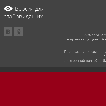
Версия для
слабовидящих
2026 © АНО 
Все права защищены. Рос
Предложения и замечани
п
электронной почтой:
art